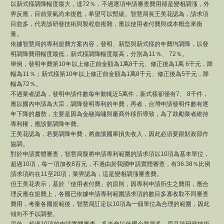
以新式樣調降幅度最大，達72％，不過逐項申請審查費用卻是變相調漲，外
界反應，目前景氣尚未復甦，希望可以暫緩。智慧局長王美花認為，請求項
目愈多，代表該研發技術與製程愈複雜，應以使用者付費與成本概念來衡
量。
依據智慧局的專利規費方案內容，發明、新型與新式樣的年費均調降，以發
明調降費用幅度最低，新式樣調降幅度最高，分別為11％、 72％。
舉例，發明年費第10年以上修正前金額為1萬8千元、修正後為1萬 6千元，降
幅為11％；新式樣第10年以上修正前金額為1萬8千元、修正後為5千元，降
幅為72％。
不過業者認為，發明申請件數每年動輒近5萬件，新式樣卻僅有7、 8千件，
應以國內申請為大宗，調降發明專利的年費，再者，台灣申請發明件數有逐
年下降的趨勢，主要是因為金融海嘯與廠商外移所導致，為了鼓勵業者維持
專利權，應該要調降年費。
王美花認為，若要調降年費，將會讓國庫損失收入，因此必須要跟財政部作
協調。
對於申請實體審查，智慧局擬將申請專利範圍的請求項以10項為基本單位，
超過10項，每一項加收8百元，不過由於我國申請實體審查，有36.38％比例
請求項約在11至20項，業界認為，這是變相調漲審查費。
但王美花表示，基於「使用者付費」的原則，因專利申請所生之費用，應合
理反應在規費上，各國已依據申請專利範圍請求項的數目多寡收取不同審查
費用，考量各國規範後，智慧局訂定以10項為一個單位為合理的範圍，因此
傾向不予以調整。