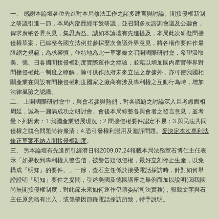
一、 感謝本論壇各位先進對本局修法工作之諸多建言與討論。間接侵權新制
之研議引進一節，本局內部歷經年餘研議，並召開多次諮詢會議及公聽會，
俾求廣納各界意見，集思廣益。誠如本論壇有先進提及，本局此次研擬間接
侵權草案，已綜整各國立法例並參採歷次會議外界意見，將各構作要件作最
限縮之規範；為求審慎，並特地為此一草案條文召開國際研討會，希望汲取
美、德、日各國間接侵權制度實際運作之經驗，並藉以增加國內產官學界對
間接侵權此一制度之瞭解，除可供作政府未來立法之參據外，亦可使我國相
關產業在與設有間接侵權制度國家之廠商有涉及專利權之互動行為時，增加
法律風險之認識。
二、 上開國際研討會中，與會者參與熱烈，對各議題之討論深入且考慮面相
周延，誠為一圓滿成功之研討會。會後本局綜整各與會者之發言意見，並考
量下列因素：1.我國產業發展現況；2.間接侵權要件認定不易；3.與民法共同
侵權之競合問題尚待釐清；4.恐引發權利濫用及濫訴問題。
爰決定本次專利法
修正草案不納入間接侵權制度
。
三、 另本論壇有先進所引經濟日報2009.07.24報載本局法務室石博仁主任表
示「如果收到專利權人警告信，被警告疑似侵權，最好立刻停止生產，以免
構成『明知』的要件。」一節，查石主任係於接受電話採訪時，針對如何舉
證證明「明知」要件之提問，引述美國及德國講座之舉例而加以說明(因我國
尚無間接侵權制度，對此節未來如何運作仍須委諸司法實務)，報載文字與石
主任原意略有出入，或係肇因節錄電話採訪所致，特予說明。