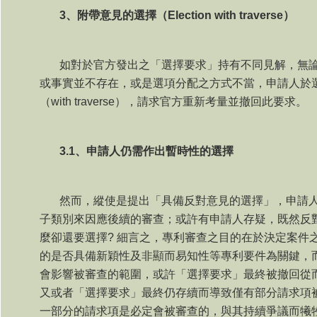
3
、附帶意見的選擇（
Election with traverse
）
如對於官方發出之「選擇要求」持有不同見解，無
或事實並不存在，或是選項分配之方式不當，申請人於
（
with traverse
），請求官方重新考量並撤回此要求。
3.1
、申請人仍需作出暫時性的選擇
然而，縱使是提出「具備反對意見的選擇」，申請
子類別來因應後續的審查；或許有申請人存疑，既然反
麼卻還要選擇
?
細言之，專利審查之目的在於決定案件
的是否具備新穎性及非顯而易知性等專利要件為關鍵，
會影響被審查的範圍，或許「選擇要求」最終被撤回從
又或者「選擇要求」最終仍存續而導致僅有部分請求項
一部分的請求項是必定會被審查的，與其持續爭議而犧