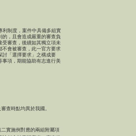
專利制度，案件中具備多組實
別的，且會造成嚴重的審查負
接受審查，後續如其獨立項未
都不會被審查，此一官方要求
探討「選擇要求」之構成要
等事項，期能協助有志進行美
及審查時點均異於我國。
該二實施例對應的兩組附屬項