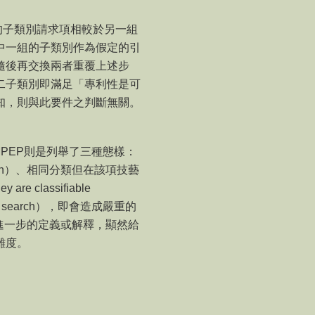
的子類別請求項相較於另一組
中一組的子類別作為假定的引
隨後再交換兩者重覆上述步
二子類別即滿足「專利性是可
知，則與此要件之判斷無關。
PEP
則是列舉了三種態樣：
n
）、相同分類但在該項技藝
ey are classifiable
f search
），即會造成嚴重的
進一步的定義或解釋，顯然給
難度。