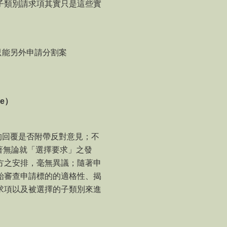
子類別請求項其實只是這些實
只能另外申請分割案
se
）
的回覆是否附帶反對意見；不
著無論就「選擇要求」之發
方之安排，毫無異議；隨著申
始審查申請標的的適格性、揭
求項以及被選擇的子類別來進