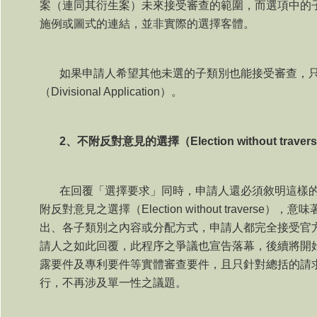
案（連同其衍生案）未來接受審查的範圍，而選項中的
施例或圖式的連結，並非實際的選擇客體。
如果申請人希望其他未選的子類別也能接受審查，
（
Divisional Application
）。
2
、不附反對意見的選擇（
Election without traver
在回覆「選擇要求」同時，申請人還必須敘明這樣
附反對意見之選擇（
Election without traverse
），意味
出、各子類別之內容或分配方式，申請人都完全接受官
請人之如此回覆，此程序之爭議也宣告落幕，後續將開
露要件及專利要件等實體審查要件，且只針對總括的請
行，不再涉及單一性之議題。