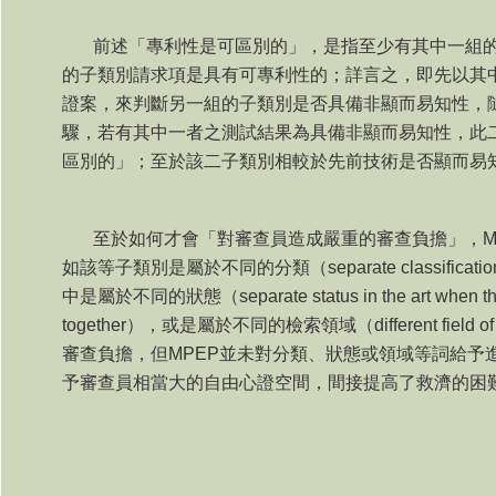
前述「專利性是可區別的」，是指至少有其中一組
的子類別請求項是具有可專利性的；詳言之，即先以其
證案，來判斷另一組的子類別是否具備非顯而易知性，
驟，若有其中一者之測試結果為具備非顯而易知性，此
區別的」；至於該二子類別相較於先前技術是否顯而易
至於如何才會「對審查員造成嚴重的審查負擔」，
M
如該等子類別是屬於不同的分類（
separate classificatio
中是屬於不同的狀態（
separate status in the art when th
together
），或是屬於不同的檢索領域（
different field o
審查負擔，但
MPEP
並未對分類、狀態或領域等詞給予
予審查員相當大的自由心證空間，間接提高了救濟的困