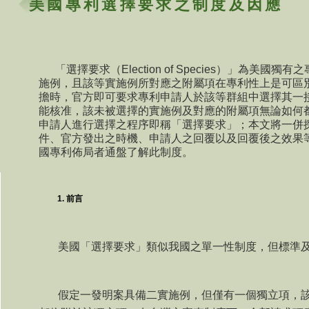
美國專利選擇要求之制度及因應
「選擇要求（
Election of Species
）」為美國獨有之
施例，且該等實施例所對應之附屬項在專利性上是可區
擔時，官方即可要求專利申請人於該等群組中選擇其一
能核准，該未被選擇的實施例及對應的附屬項無論如何
申請人進行選擇之程序即稱「選擇要求」；本文將一併
件、官方發出之時機、申請人之回覆以及回覆後之效果
國專利佈局者通盤了解此制度。
前言
美國「選擇要求」類似我國之單一性制度，但標準
假定一發明案具備二實施例，但僅有一個獨立項，