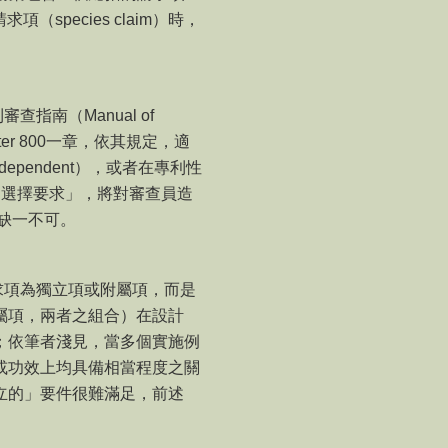
請求項（
species claim
）時，
利審查指南（
Manual of
er 800
一章，依其規定，適
ndependent
），或者在專利性
「選擇要求」，將對審查員造
缺一不可。
求項為獨立項或附屬項，而是
屬項，兩者之組合）在設計
；依筆者淺見，當多個實施例
或功效上均具備相當程度之關
立的」要件很難滿足，前述