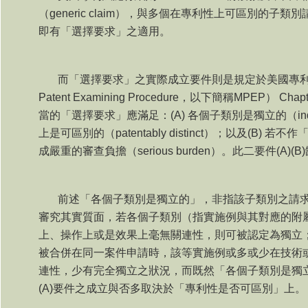
（
generic claim
），與多個在專利性上可區別的子類別
即有「選擇要求」之適用。
而「選擇要求」之實際成立要件則是規定於美國專
Patent Examining Procedure
，以下簡稱
MPEP
）
Chapt
當的「選擇要求」應滿足：
(A)
各個子類別是獨立的（
i
上是可區別的（
patentably distinct
）；以及
(B)
若不作
成嚴重的審查負擔（
serious burden
）。此二要件
(A)(B)
前述「各個子類別是獨立的」，非指該子類別之請
審究其實質面，若各個子類別（指實施例與其對應的附
上、操作上或是效果上毫無關連性，則可被認定為獨立
被合併在同一案件申請時，該等實施例或多或少在技術
連性，少有完全獨立之狀況，而既然「各個子類別是獨
(A)
要件之成立與否多取決於「專利性是否可區別」上。