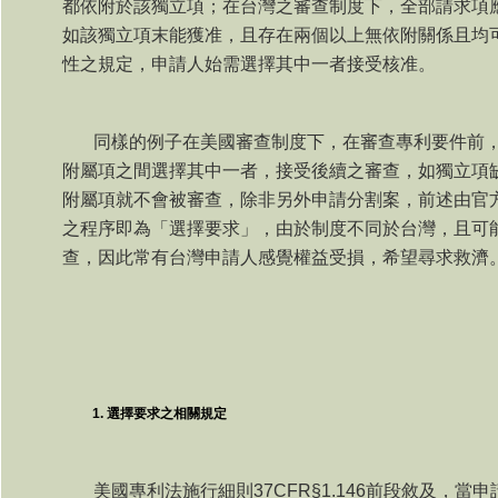
都依附於該獨立項；在台灣之審查制度下，全部請求項
如該獨立項末能獲准，且存在兩個以上無依附關係且均
性之規定，申請人始需選擇其中一者接受核准。
同樣的例子在美國審查制度下，在審查專利要件前
附屬項之間選擇其中一者，接受後續之審查，如獨立項
附屬項就不會被審查，除非另外申請分割案，前述由官
之程序即為「選擇要求」，由於制度不同於台灣，且可
查，因此常有台灣申請人感覺權益受損，希望尋求救濟
選擇要求之相關規定
美國專利法施行細則
37CFR
§
1.146
前段敘及，當申