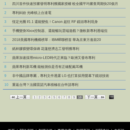
1
四川首件快速預審發明專利獲國家授權 較全國平均審查周期快20個月
2
專利糾紛 光峰槓上台達電
3
恆定光圈 f/1.1 還能變焦！Canon 超狂 RF 鏡頭專利現身
4
手機變身Xbox控制器、還能暢玩雲端遊戲？微軟新專利透端倪
5
2018美國專利機構榜單：IBM蟬聯榜首 華為京東方進前20
6
紙杯膠膜變環保磚 花蓮慈濟志工發明獲專利
7
蘋果加速採用micro-LED時代正來臨？歐洲又發布專利
8
蘋果專利新耳機 能檢測你是否有正確配戴耳機
9
非中國品牌專屬，專利文件透露 LG 也打算採用螢幕下鏡頭技術
10
重返台灣？法國雷諾汽車積極在台申請專利
1
2
3
4
5
6
7
8
9
10