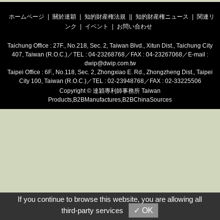
ホームページ
|
關於達穎
|
知的財産権法規
|
|
知的財産権ニュース
|
関連リ
ンク
|
イベント
|
お問い合わせ
Taichung Office : 27F., No.218, Sec. 2, Taiwan Blvd., Xitun Dist., Taichung City
407, Taiwan (R.O.C.)／TEL : 04-23268768／FAX : 04-23267068／E-mail :
dwip@dwip.com.tw
Taipei Office : 6F., No.118, Sec. 2, Zhongxiao E. Rd., Zhongzheng Dist., Taipei
City 100, Taiwan (R.O.C.)／TEL : 02-23948768／FAX : 02-33225506
Copyright
©
達穎專利師事務所
Taiwan
Products
,
B2BManufactures
,
B2BChinaSources
If you continue to browse this website, you are allowing all
third-party services
✓ OK