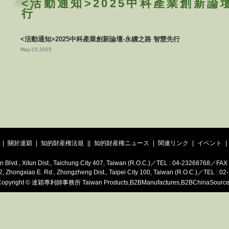
<活動通知>2025中科產業創新論
行
<活動通知>2025中科產業創新論壇-永續之路 智慧先行
May-15,2025
|
關於達穎
|
知的財産権法規
|
|
知的財産権ニュース
|
関連リンク
|
イベント
|
iwan Blvd., Xitun Dist., Taichung City 407, Taiwan (R.O.C.)／TEL : 04-23268768／F
ec. 2, Zhongxiao E. Rd., Zhongzheng Dist., Taipei City 100, Taiwan (R.O.C.)／TEL 
opyright
©
達穎專利師事務所
Taiwan Products
,
B2BManufactures
,
B2BChinaSource