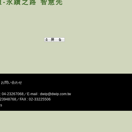
壇-永續之路 智慧先
お問い合わせ
AX : 04-23267068／E-mail :
dwip@dwip.com.tw
: 02-23948768／FAX : 02-33225506
s